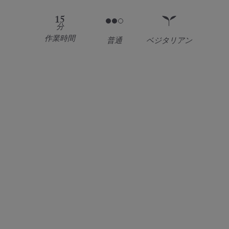
15
分
作業時間
普通
ベジタリアン