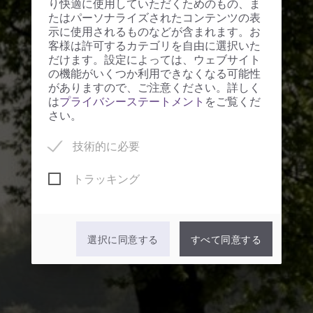
り快適に使用していただくためのもの、ま
たはパーソナライズされたコンテンツの表
示に使用されるものなどが含まれます。お
客様は許可するカテゴリを自由に選択いた
だけます。設定によっては、ウェブサイト
の機能がいくつか利用できなくなる可能性
がありますので、ご注意ください。詳しく
は
プライバシーステートメント
をご覧くだ
さい。
技術的に必要
トラッキング
Bonjour! BIO PLANÈTE
(ビオ プラネット）です
選択に同意する
すべて同意する