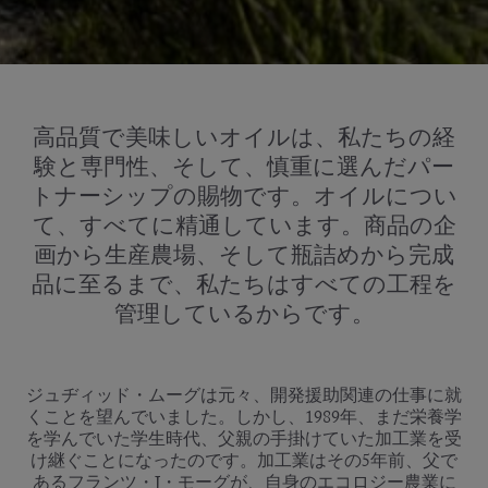
高品質で美味しいオイルは、私たちの経
験と専門性、そして、慎重に選んだパー
トナーシップの賜物です。オイルについ
て、すべてに精通しています。商品の企
画から生産農場、そして瓶詰めから完成
品に至るまで、私たちはすべての工程を
管理しているからです。
ジュヂィッド・ムーグは元々、開発援助関連の仕事に就
くことを望んでいました。しかし、1989年、まだ栄養学
を学んでいた学生時代、父親の手掛けていた加工業を受
け継ぐことになったのです。加工業はその5年前、父で
あるフランツ・J・モーグが、自身のエコロジー農業に