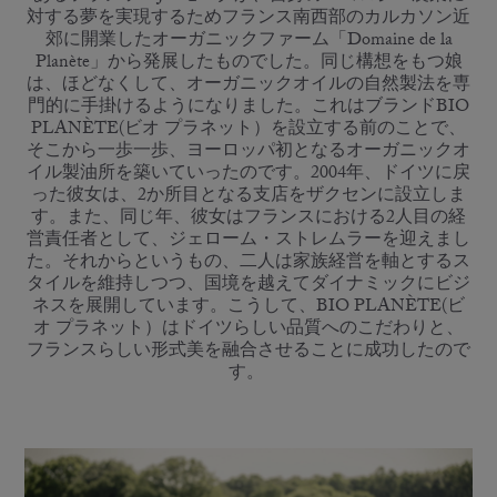
対する夢を実現するためフランス南西部のカルカソン近
郊に開業したオーガニックファーム「Domaine de la
Planète」から発展したものでした。同じ構想をもつ娘
は、ほどなくして、オーガニックオイルの自然製法を専
門的に手掛けるようになりました。これはブランドBIO
PLANÈTE(ビオ プラネット）を設立する前のことで、
そこから一歩一歩、ヨーロッパ初となるオーガニックオ
イル製油所を築いていったのです。2004年、ドイツに戻
った彼女は、2か所目となる支店をザクセンに設立しま
す。また、同じ年、彼女はフランスにおける2人目の経
営責任者として、ジェローム・ストレムラーを迎えまし
た。それからというもの、二人は家族経営を軸とするス
タイルを維持しつつ、国境を越えてダイナミックにビジ
ネスを展開しています。こうして、BIO PLANÈTE(ビ
オ プラネット）はドイツらしい品質へのこだわりと、
フランスらしい形式美を融合させることに成功したので
す。