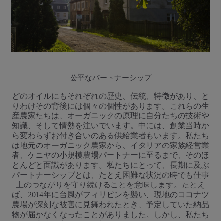
公平なパートナーシップ
どのオイルにもそれぞれの歴史、伝統、特徴があり、と
りわけその背後には個々の個性があります。これらの生
産農家たちは、オーガニックの原理に自分たちの技術や
知識、そして情熱を注いでいます。中には、創業当時か
ら変わらずお付き合いのある供給業者もいます。私たち
は地元のオーガニック農家から、イタリアの家族経営業
者、ケニヤの小規模農場パートナーに至るまで、そのほ
とんどと面識があります。私たちにとって、長期に及ぶ
パートナーシップとは、たとえ困難な状況の時でも仕事
上のつながりを守り続けることを意味します。たとえ
ば、2014年に台風がフィリピンを襲い、現地のココナツ
農場が深刻な被害に見舞われたとき、予定していた納品
物が届かなくなったことがありました。しかし、私たち