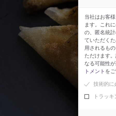
当社はお客様
ます。これに
の、匿名統計
ていただくた
用されるもの
ただけます。
なる可能性が
トメント
をご
技術的に
トラッキ