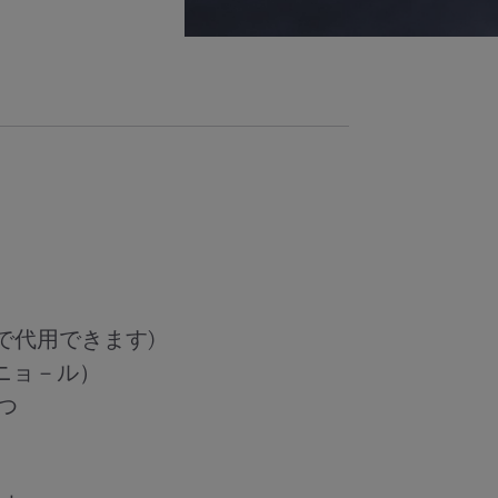
で代用できます)
ニョ－ル）
つ