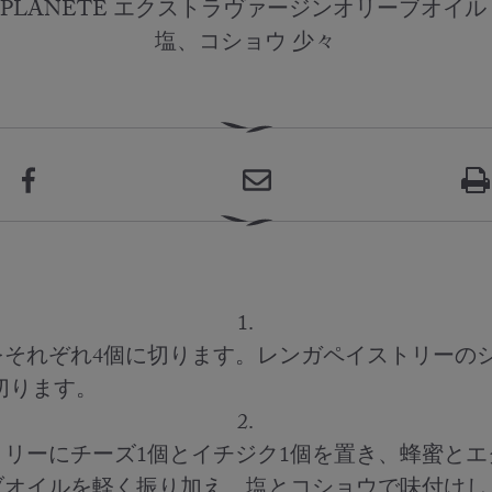
O PLANÈTE エクストラヴァージンオリーブオイル
塩、コショウ 少々
1.
それぞれ4個に切ります。レンガペイストリーの
切ります。 ⠀⠀⠀⠀⠀⠀⠀⠀⠀⠀⠀⠀ ⠀⠀⠀⠀⠀⠀⠀⠀⠀⠀⠀
2.
リーにチーズ1個とイチジク1個を置き、蜂蜜と
ブオイルを軽く振り加え、塩とコショウで味付けしま