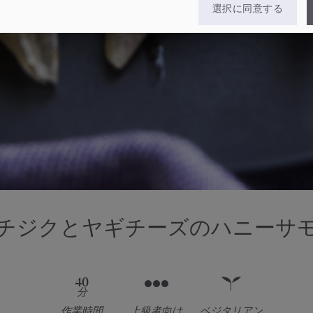
選択に同意する
チジクとヤギチーズのハニーサ
40
分