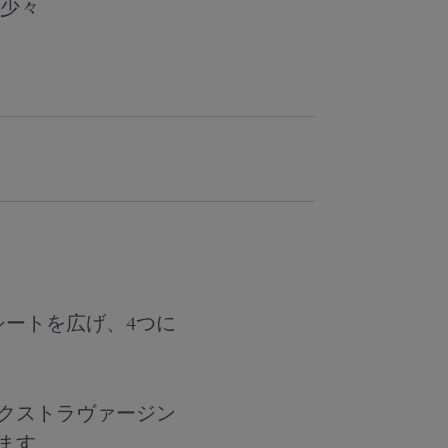
 少々
シートを広げ、4つに
⠀
エクストラヴァージン
す。 ⠀