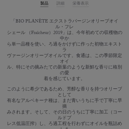
製品
詳細
栄養表示
「BIO PLANÈTE エクストラバージンオリーブオイ
ル・フレ
シェール （Fraîcheur）2019」は、今年初めての収穫物の
中か
ら単一品種を使い、ろ過をかけずに作った初物エキスト
ラ
ヴァージンオリーブオイルです。食通は、この季節限定
オイ
ル、特にその摘みたての新葉のような新鮮な香りに格別
の愛
着を感じています。
このように希少であるため、芳醇な香りを持つオリーブ
として
有名なアルベキーナ種は、まだ青いうちに手で丁寧に早
摘
みされます。そして、その日のうちに丁寧に加工（コー
ルドプ
レス低温圧搾）し、ろ過工程を行わずにオイルを瓶詰め