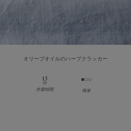
オリーブオイルのハーブクラッカー
15
分
作業時間
簡単