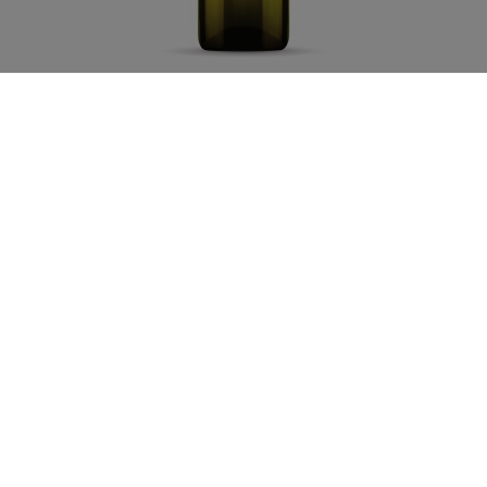
オリーブオイルマイルド
· オリーブオイルエクストラヴァージン ·
·
500ml