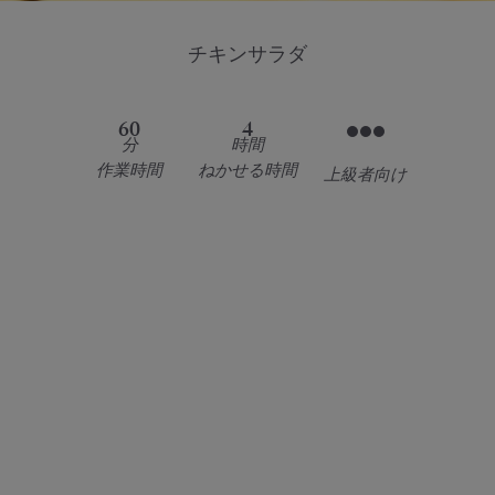
チキンサラダ
60
4
分
時間
作業時間
ねかせる時間
上級者向け