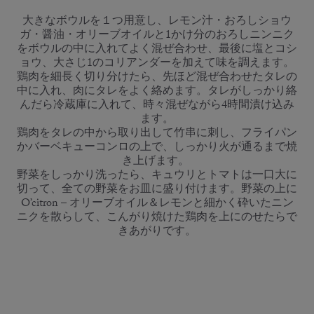
大きなボウルを１つ用意し、レモン汁・おろしショウ
ガ・醤油・オリーブオイルと1かけ分のおろしニンニク
をボウルの中に入れてよく混ぜ合わせ、最後に塩とコシ
ョウ、大さじ1のコリアンダーを加えて味を調えます。
鶏肉を細長く切り分けたら、先ほど混ぜ合わせたタレの
中に入れ、肉にタレをよく絡めます。タレがしっかり絡
んだら冷蔵庫に入れて、時々混ぜながら4時間漬け込み
ます。
鶏肉をタレの中から取り出して竹串に刺し、フライパン
かバーベキューコンロの上で、しっかり火が通るまで焼
き上げます。
野菜をしっかり洗ったら、キュウリとトマトは一口大に
切って、全ての野菜をお皿に盛り付けます。野菜の上に
O’citron – オリーブオイル＆レモンと細かく砕いたニン
ニクを散らして、こんがり焼けた鶏肉を上にのせたらで
きあがりです。