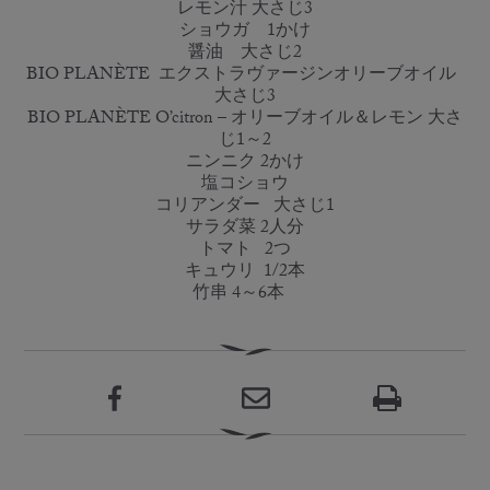
レモン汁 大さじ3
ショウガ 1かけ
醤油 大さじ2
BIO PLANÈTE エクストラヴァージンオリーブオイル
大さじ3
BIO PLANÈTE O’citron – オリーブオイル＆レモン 大さ
じ1～2
ニンニク 2かけ
塩コショウ
コリアンダー 大さじ1
サラダ菜 2人分
トマト 2つ
キュウリ 1/2本
竹串 4～6本