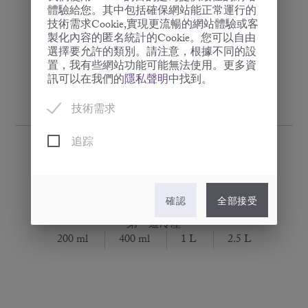
體驗給您。其中包括確保網站能正常運行的
技術需求Cookie,實現更流暢的網站體驗或客
製化內容的匿名統計的Cookie。您可以自由
選擇要允許的類別。請注意，根據不同的設
置，我有些網站功能可能無法使用。更多資
訊可以在我們的
隱私聲明
中找到。
技術需求
追踪
初榨椰子油
確認
全部接受
· 第一道冷壓 ·
200 ml
400 ml
1 L
2.5 L