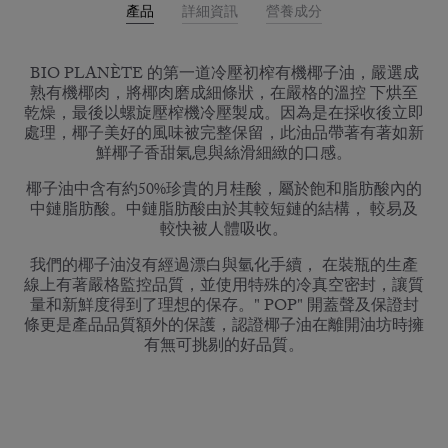
產品
詳細資訊
營養成分
BIO PLANÈTE 的第一道冷壓初榨有機椰子油，嚴選成
熟有機椰肉，將椰肉磨成細條狀，在嚴格的溫控 下烘至
乾燥，最後以螺旋壓榨機冷壓製成。因為是在採收後立即
處理，椰子美好的風味被完整保留，此油品帶著有著如新
鮮椰子香甜氣息與絲滑細緻的口感。
椰子油中含有約50%珍貴的月桂酸，屬於飽和脂肪酸內的
中鏈脂肪酸。中鏈脂肪酸由於其較短鏈的結構， 較易及
較快被人體吸收。
我們的椰子油沒有經過漂白與氫化手續， 在裝瓶的生產
線上有著嚴格監控品質，並使用特殊的冷真空密封，讓質
量和新鮮度得到了理想的保存。" POP" 開蓋聲及保證封
條更是產品品質額外的保護，認證椰子油在離開油坊時擁
有無可挑剔的好品質。