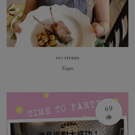
NC5 STUDIO
Taipei
69
thumb_up