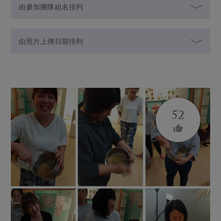
由參加團隊組名排列
由照片上傳日期排列
52
thumb_up