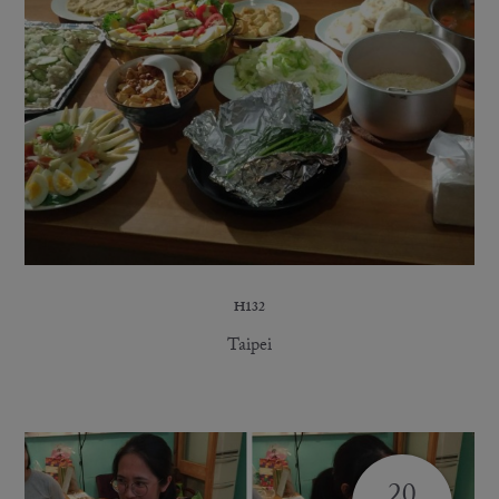
H132
Taipei
20