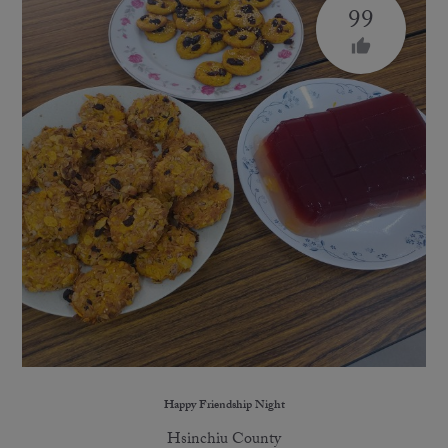
99
thumb_up
Happy Friendship Night
Hsinchiu County