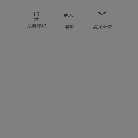
15
分
作業時間
簡單
西式全素