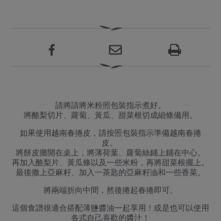
請將請將米粉照包裝指示煮好。
將酪梨切片、蘿蔔、黃瓜、甜菜根切成細條備用。
如果使用越南春捲皮，請按照包裝指示準備越南春捲
皮。
將餅皮攤開在桌上，將薄荷葉、蘿蔔絲鋪上鋪在中心。
再加入酪梨片、黃瓜條以及一些米粉，再將甜菜根擺上。
最後撒上亞麻籽、加入一茶匙的亞麻籽油和一些香菜。
將兩端折向中間，然後捲起春捲即可。
這個食譜很適合搭配薄鹽醬油一起享用！或是也可以使用
各式自己喜歡的醬汁！