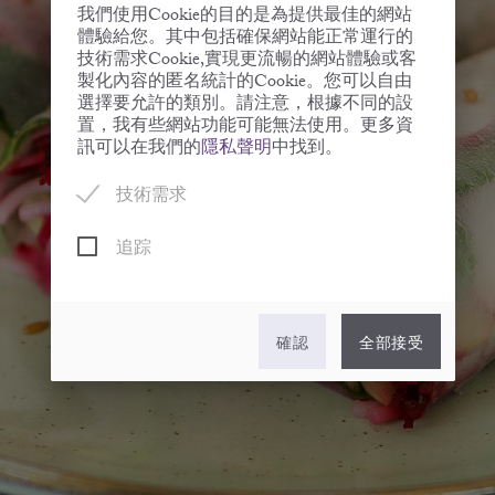
我們使用Cookie的目的是為提供最佳的網站
體驗給您。其中包括確保網站能正常運行的
技術需求Cookie,實現更流暢的網站體驗或客
製化內容的匿名統計的Cookie。您可以自由
選擇要允許的類別。請注意，根據不同的設
置，我有些網站功能可能無法使用。更多資
訊可以在我們的
隱私聲明
中找到。
技術需求
追踪
確認
全部接受