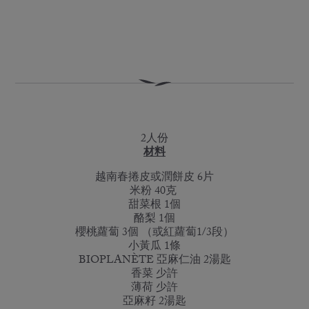
2人份
材料
越南春捲皮或潤餅皮 6片
米粉 40克
甜菜根 1個
酪梨 1個
櫻桃蘿蔔 3個 （或紅蘿蔔1/3段）
小黃瓜 1條
BIOPLANÈTE 亞麻仁油 2湯匙
香菜 少許
薄荷 少許
亞麻籽 2湯匙