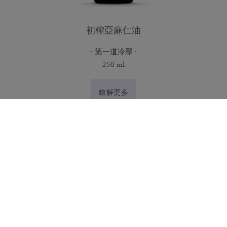
初榨亞麻仁油
第一道冷壓
250 ml
瞭解更多