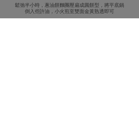
鬆弛半小時，蔥油餅麵團壓扁成圓餅型，將平底鍋
倒入些許油，小火煎至雙面金黃熟透即可
使用產品