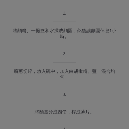
1.
將麵粉、一撮鹽和水揉成麵團，然後讓麵團休息1小
時。
2.
將蔥切碎，放入碗中，加入白胡椒粉、鹽，混合均
勻。
3.
將麵團分成四份，桿成薄片。