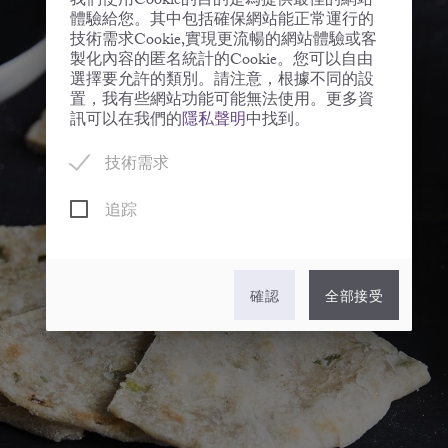
我們使用Cookie的目的是為提供最佳的網站
體驗給您。其中包括確保網站能正常運行的
技術需求Cookie,實現更流暢的網站體驗或客
製化內容的匿名統計的Cookie。您可以自由
選擇要允許的類別。請注意，根據不同的設
置，我有些網站功能可能無法使用。更多資
訊可以在我們的
隱私聲明
中找到。
技術需求
追踪
確認
全部接受