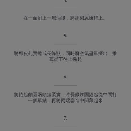
4.
在一面刷上一層油後，將胡椒蔥鹽鋪上。
5.
將麵皮扎實捲成長條狀，同時將空氣盡量擠出，推
薦從下往上捲起
6.
將捲起麵團兩頭捏緊實，將長條麵團捲起從中間打
一個單結，再將兩端塞進中間藏起來
7.