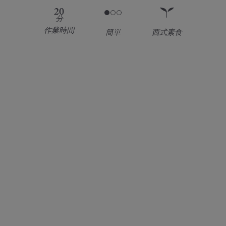
20
分
作業時間
簡單
西式素食