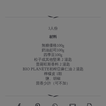
3人份
材料
無糖優格100g
奶油起司100g
四季豆100g
松子或其他堅果 2 湯匙
普羅旺斯香料 2 湯匙
BIO PLANÈTE初榨亞麻仁油 2 湯匙
檸檬皮 1顆
鹽、胡椒
茴香少許（可不加）