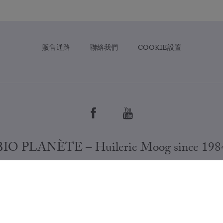
販售通路
聯絡我們
COOKIE設置
BIO PLANÈTE – Huilerie Moog since 198
NEWSLETTER