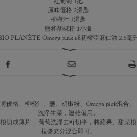
紅葡萄 1把
原味優格 2湯匙
柳橙汁 1湯匙
鹽和胡椒粉 1小撮
BIO PLANÈTE Omega pink 或初榨亞麻仁油 2.5毫
將優格、柳橙汁、鹽、胡椒粉、Omega pink混合。
洗淨生菜，瀝乾備用。
根切成薄片， 葡萄洗淨去籽切半，將蘋果、甜菜
拉醬充分混合即可。