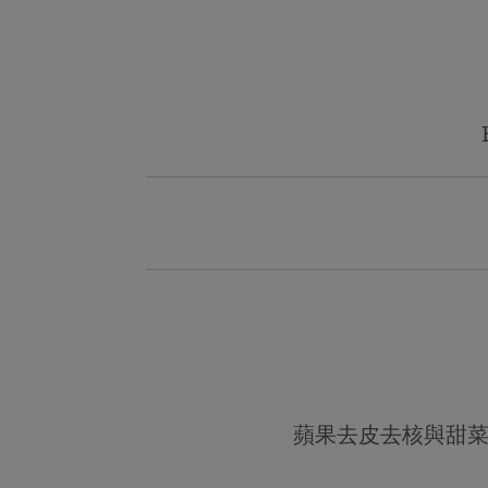
蘋果去皮去核與甜菜