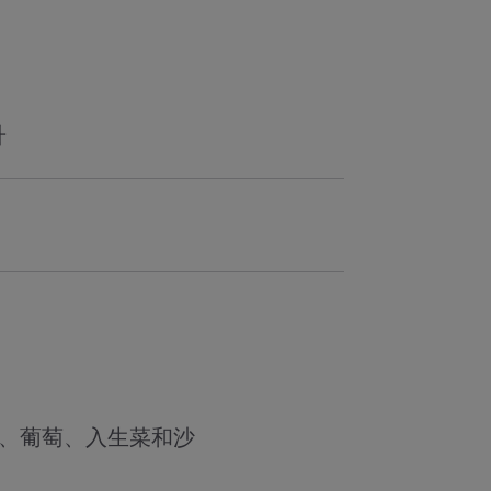
升
根、葡萄、入生菜和沙