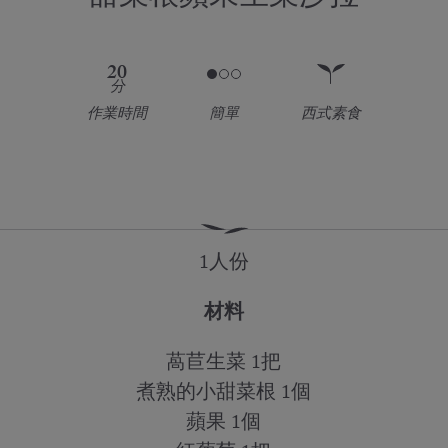
20
分
作業時間
簡單
西式素食
1人份
材料
萵苣生菜 1把
煮熟的小甜菜根 1個
蘋果 1個