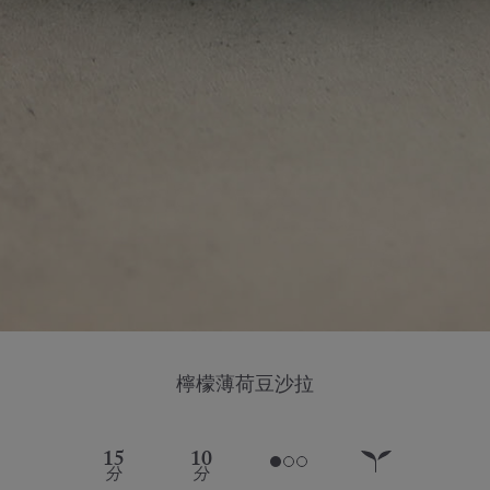
檸檬薄荷豆沙拉
15
10
分
分