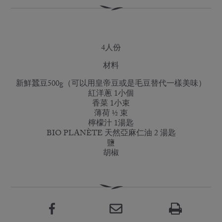
4人份
材料
新鮮蠶豆500g（可以用皇帝豆或是毛豆替代一樣美味）
紅洋蔥 1小個
香菜 1小束
薄荷 ½ 束
檸檬汁 1湯匙
BIO PLANÈTE 天然亞麻仁油 2 湯匙
鹽
胡椒