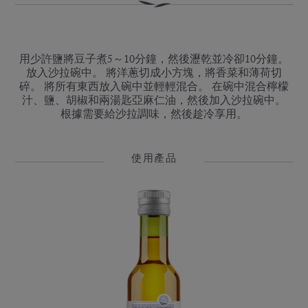
用少許鹽將豆子煮5～10分鐘，然後瀝乾並冷卻10分鐘。
放入沙拉碗中。 將洋蔥切成小方塊，將香菜和薄荷切
碎。 將所有東西放入碗中並輕輕混合。 在碗中混合檸檬
汁、鹽、胡椒和兩湯匙亞麻仁油，然後加入沙拉碗中。
根據需要給沙拉調味，然後趁冷享用。
使用產品