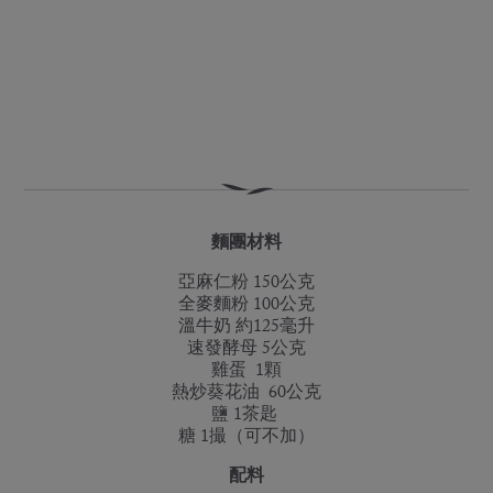
麵團材料
亞麻仁粉 150公克
全麥麵粉 100公克
溫牛奶 約125毫升
速發酵母 5公克
雞蛋 1顆
熱炒葵花油 60公克
鹽 1茶匙
糖 1撮（可不加）
配料