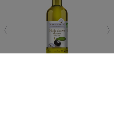
オリーブオイルマイルド
· オリーブオイルエクストラヴァージン ·
·
500ml