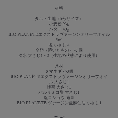
材料
タルト生地（5号サイズ）
小麦粉 93g
バター 40g
BIO PLANÈTEエクストラヴァージンオリーブオイル
5ml
塩 小さじ¼
全卵（溶いたもの） ½ 個
冷水 大さじ1～2（生地の状態により使用）
具材
タマネギ 小3個
BIO PLANÈTEエクストラヴァージンオリーブオイ
ル 大さじ1
蜂蜜 大さじ1
バルサミコ酢 大さじ1
塩コショウ 適量
BIO PLANÈTE ヴァージン亜麻仁油 小さじ1