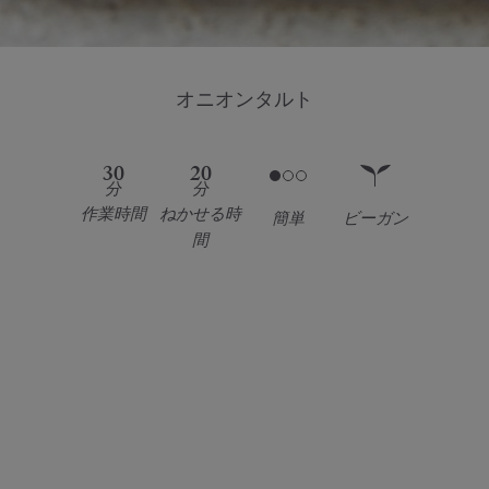
オニオンタルト
30
20
分
分
作業時間
ねかせる時
簡単
ビーガン
間