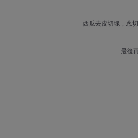
西瓜去皮切塊，蔥切
最後