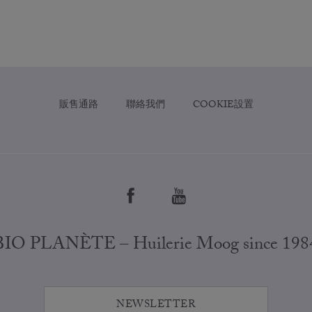
販售通路
聯絡我們
COOKIE設置
BIO PLANÈTE – Huilerie Moog since 198
NEWSLETTER