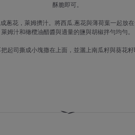
酥脆即可。
成蔥花，萊姆擠汁。將西瓜.蔥花與薄荷葉一起放
萊姆汁和橄欖油醋醬與適量的鹽與胡椒拌勻均勻。
再把起司撕成小塊撒在上面，並灑上南瓜籽與葵花籽