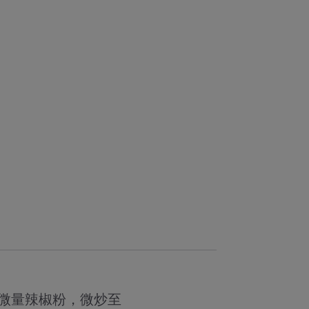
微量辣椒粉，微炒至