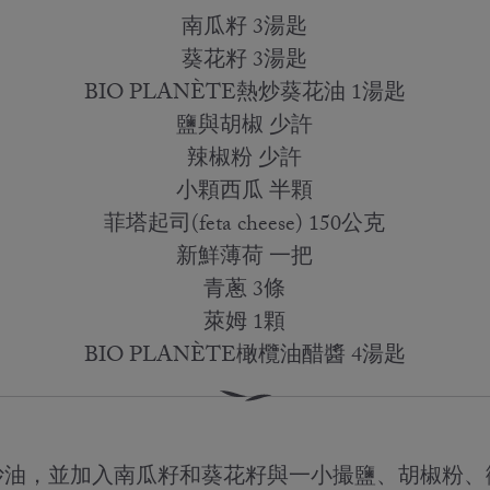
南瓜籽 3湯匙
葵花籽 3湯匙
BIO PLANÈTE熱炒葵花油 1湯匙
鹽與胡椒 少許
辣椒粉 少許
小顆西瓜 半顆
菲塔起司(feta cheese) 150公克
新鮮薄荷 一把
青蔥 3條
萊姆 1顆
BIO PLANÈTE橄欖油醋醬 4湯匙
炒油，並加入南瓜籽和葵花籽與一小撮鹽、胡椒粉、