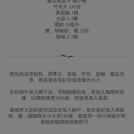
櫛瓜或茄子 兩小條
竹筍片 150克
黃甜椒 1個
大蒜 1-2瓣
椰奶 50毫升
鹽、胡椒粉、糖 少許
辣椒 2-3個
將魚肉洗淨拍乾。四季豆、辣椒、竹筍、甜椒、櫛瓜洗
淨。將蔬菜依喜好切成適量的大小。
在炒鍋中加入椰子油，等熱鍋後煎魚，再放入咖哩粉和
鹽，以椰奶燉煮10分鐘，然後再加入蔬菜。
最後將大蒜剝皮切成蒜末加入鍋中，並依喜好加入胡椒
粉、糖，讓咖哩在小火煮5分鐘。最後用一些小辣椒片和
剩餘的咖哩粉裝飾即可。