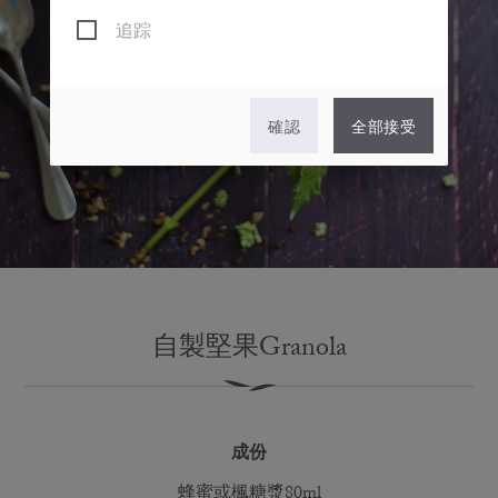
追踪
確認
全部接受
自製堅果Granola
成份
蜂蜜或楓糖漿80ml