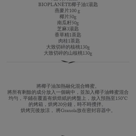
BIOPLANÈTE椰子油1湯匙
燕麥片100 g
椰片50g
南瓜籽50g
芝麻3湯匙
香草精1茶匙
肉桂1茶匙
大致切碎的核桃130g
大致切碎的山核桃130g
將椰子油加熱融化混合蜂蜜。
將所有剩餘的成分放入一個碗中，並加入椰子油蜂蜜混合
均勻，平鋪在覆蓋有烘焙紙的烤盤上，放入預熱至150°C
的烤箱，烘烤20分鐘，時不時攪拌。
烘烤完後放涼， 將Granola放在密封容器中。