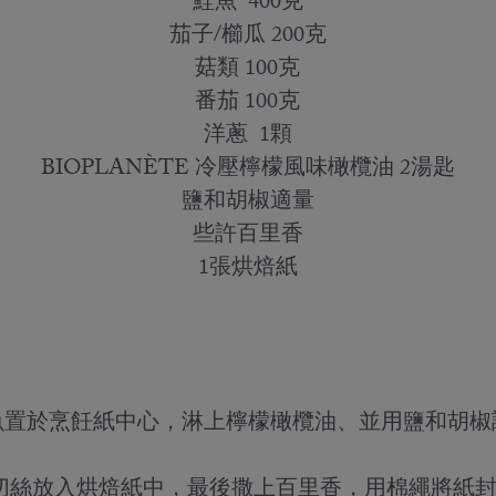
鮭魚 400克
茄子/櫛瓜 200克
菇類 100克
番茄 100克
洋蔥 1顆
BIOPLANÈTE 冷壓檸檬風味橄欖油 2湯匙
鹽和胡椒適量
些許百里香
1張烘焙紙
魚置於烹飪紙中心，淋上檸檬橄欖油、並用鹽和胡椒
切絲放入烘焙紙中，最後撒上百里香，用棉繩將紙封好