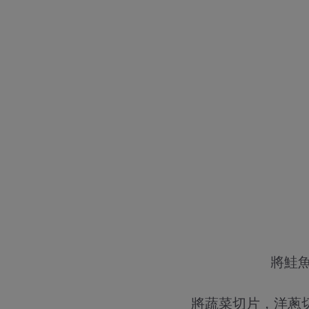
將鮭
將蔬菜切片，洋蔥