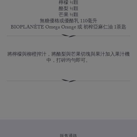
檸檬 ½顆
酪梨 ½顆
芒果 ½顆
無糖優格或優酪乳 110毫升
BIOPLANÈTE Omega Orange 或 初榨亞麻仁油 1茶匙
將檸檬與柳橙搾汁，將酪梨與芒果切塊與果汁加入果汁機
中，打碎均勻即可。
販售通路