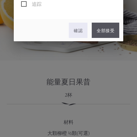
追踪
確認
全部接受
能量夏日果昔
2杯
材料
大顆柳橙 ½顆(可選)