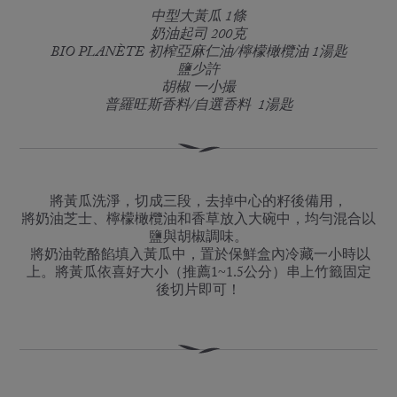
中型大黃瓜 1條
奶油起司 200克
BIO PLANÈTE 初榨亞麻仁油/檸檬橄欖油 1湯匙
鹽少許
胡椒 一小撮
普羅旺斯香料/自選香料 1湯匙
將黃瓜洗淨，切成三段，去掉中心的籽後備用，
將奶油芝士、檸檬橄欖油和香草放入大碗中，均勻混合以
鹽與胡椒調味。
將奶油乾酪餡填入黃瓜中，置於保鮮盒內冷藏一小時以
上。將黃瓜依喜好大小（推薦1~1.5公分）串上竹籤固定
後切片即可！