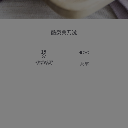
酪梨美乃滋
15
分
作業時間
簡單