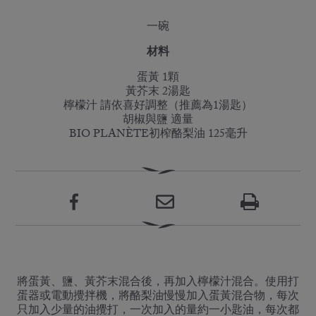
一碗
材料
蛋黃 1顆
黃芥末 2湯匙
檸檬汁 請依喜好調整（推薦為1湯匙）
胡椒與鹽 適量
BIO PLANÈTE初榨酪梨油 125毫升
將蛋黃、鹽、黃芥末混合後，再加入檸檬汁混合。使用打
蛋器或電動攪拌機，將酪梨油慢慢加入蛋黃混合物，每次
只加入少量的油攪打，一次加入的量約一小匙油，每次都