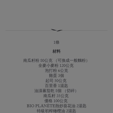
1條
材料
南瓜籽粉 80公克 （可換成一般麵粉）
全麥小麥粉 120公克
泡打粉 6公克
雞蛋 3個
起司 50公克
百里香 1湯匙
油漬蕃茄乾 8個 （切碎）
南瓜籽 35公克
優格 100公克
BIO PLANÈTE熱炒葵花油 2湯匙
特級初榨橄欖油 2湯匙