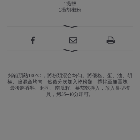
1撮鹽
1撮胡椒粉
烤箱預熱180°C ，將粉類混合均勻。將優格、蛋、油、胡
椒、鹽混合均勻，然後分次加入乾粉類，攪拌至無團塊，
最後將香料、起司、南瓜籽、蕃茄乾拌入，放入長型模
具，烤35–40分即可。