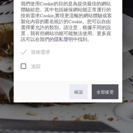
我們使用Cookie的目的是為提供最佳的網站
體驗給您。其中包括確保網站能正常運行的
技術需求Cookie,實現更流暢的網站體驗或客
製化內容的匿名統計的Cookie。您可以自由
選擇要允許的類別。請注意，根據不同的設
置，我有些網站功能可能無法使用。更多資
訊可以在我們的
隱私聲明
中找到。
技術需求
追踪
確認
全部接受