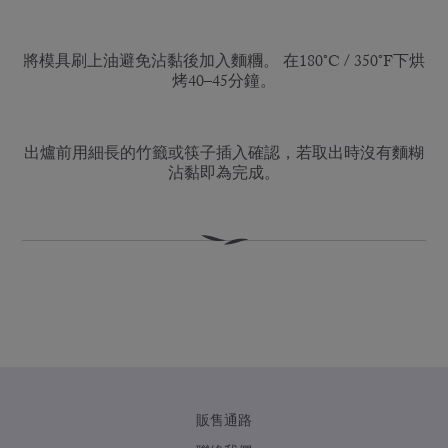
將模具刷上油避免沾黏後加入麵糰。 在180°C / 350°F下烘
烤40–45分鐘。
出爐前用細長的竹籤或筷子插入確認，若取出時沒有麵糊
沾黏即為完成。
販售通路