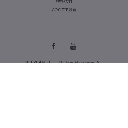
聯絡我們
COOKIE設置
BIO PLANÈTE – Huilerie Moog since 1984
NEWSLETTER
Copyright © 2026
LEGAL NOTICE