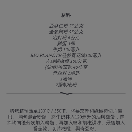
材料
亞麻仁粉 75公克
全麥麵粉 95公克
泡打粉 6公克
雞蛋 3個
牛奶 120毫升
BIO PLANÈTE熱炒葵花油120毫升
去核綠橄欖 100公克
(油漬)番茄乾 40公克
奇亞籽 1湯匙
1撮鹽
2撮胡椒粉
將烤箱預熱至180°C / 350°F。將蕃茄乾和綠橄欖切片備
用。 均勻混合粉類。將牛奶拌入120毫升的油與雞蛋，攪
拌均勻後分次加入粉類，再加入鹽和胡椒調味。最後加入
番茄乾、切片橄欖、與奇亞籽。