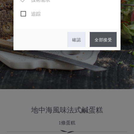
技術需求
追踪
確認
全部接受
地中海風味法式鹹蛋糕
1條蛋糕