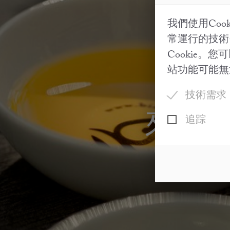
我們使用Co
常運行的技術
Cookie
站功能可能無
技術需求
來自
追踪