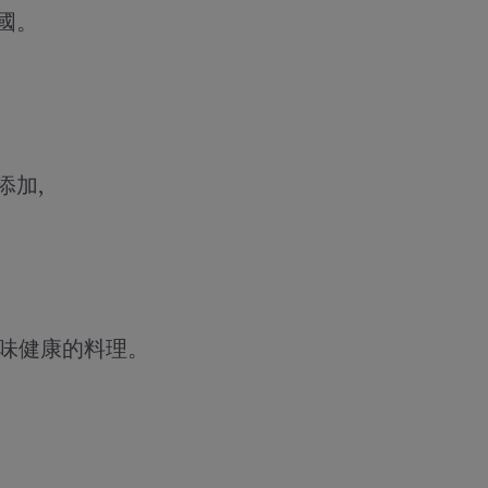
餘國。
添加,
您美味健康的料理。