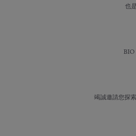
也是
BI
竭誠邀請您探索、