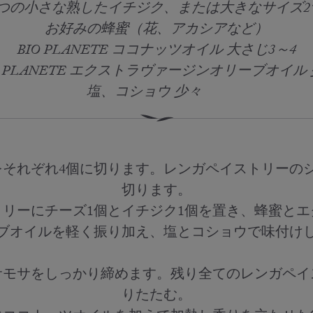
4つの小さな熟したイチジク、または大きなサイズ2
お好みの蜂蜜（花、アカシアなど）
BIO PLANETE ココナッツオイル 大さじ3～4
O PLANETE エクストラヴァージンオリーブオイル
塩、コショウ 少々 ⠀
⠀
それぞれ4個に切ります。レンガペイストリーの
切ります。
リーにチーズ1個とイチジク1個を置き、蜂蜜と
ブオイルを軽く振り加え、塩とコショウで味付け
⠀⠀⠀⠀⠀⠀⠀⠀⠀⠀⠀⠀⠀⠀⠀⠀⠀⠀⠀⠀⠀⠀⠀
サモサをしっかり締めます。残り全てのレンガペイ
りたたむ。