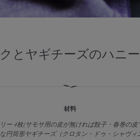
クとヤギチーズのハニ
材料
リー 4枚(サモサ用の皮が無ければ餃子・春巻の皮
さな円筒形ヤギチーズ（クロタン・ドゥ・シャヴィ