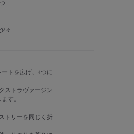
つ
 少々
シートを広げ、4つに
エクストラヴァージン
します。
ストリーを同じく折