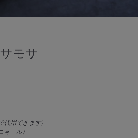
ーサモサ
で代用できます)
ニョ－ル）