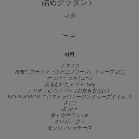
詰めグラタン）
4人分
材料
ナス 4つ
種無しブラック（またはグリーン）オリーブ 125g
ケッパー 大さじ2〜3
皮をむいたトマト 250g
アンチョビのフィレ（お好きなだけ）
BIO PLANÈTE エクストラヴァージンオリーブオイル 大
さじ3
塩 少々
赤トウガラシ 1本
オレガノ 少々
モッツァレラチーズ