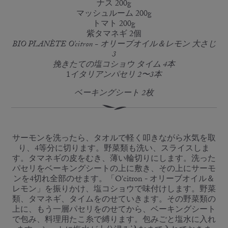
ナス 200g
マッシュルーム 200g
トマト 200g
紫タマネギ 2個
BIO PLANÈTE O'citron - オリーブオイル＆レモン 大さじ
3
挽きたての塩コショウ タイム 4本
1
イタリアンパセリ 2〜3本
ベーキングシート 2枚
サーモンを洗ったら、タオルで軽く叩きながら水気を取
り、4等分に切ります。野菜類も洗い、スライスしま
す。タマネギの皮をむき、薄い輪切りにします。洗った
パセリをベーキングシートの上に敷き、その上にサーモ
ンを4切れ全部のせます。「O'citron - オリーブオイル＆
レモン」を振りかけ、塩コショウで味付けします。野菜
類、タマネギ、タイムをのせていきます。その野菜類の
上に、もう一層パセリをのせてから、ベーキングシート
で包み、料理用たこ糸で縛ります。包みごと塩水に入れ