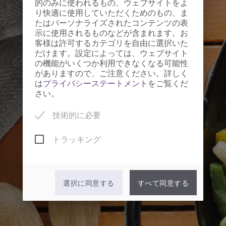
的のみに使われるもの、ウェブサイトをよ
り快適に使用していただくためのもの、ま
たはパーソナライズされたコンテンツの表
示に使用されるものなどが含まれます。お
客様は許可するカテゴリを自由に選択いた
だけます。設定によっては、ウェブサイト
の機能がいくつか利用できなくなる可能性
がありますので、ご注意ください。詳しく
は
プライバシーステートメント
をご覧くだ
さい。
技術的に必要
トラッキング
選択に同意する
すべて同意する