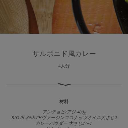
サルボニド風カレー
4人分
材料
アンチョビ/アジ 400g
BIO PLANÈTEヴァージンココナッツオイル大さじ2
カレーパウダー 大さじ3〜4